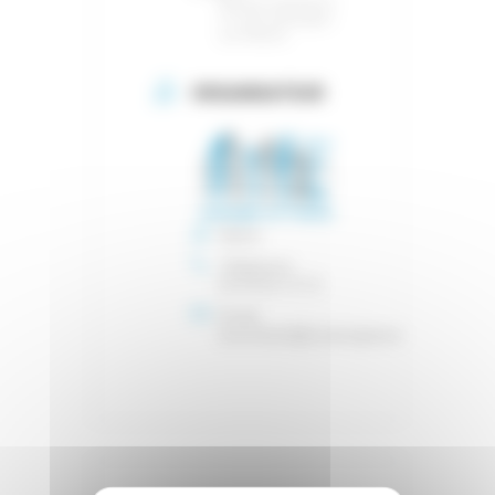
Rue du commerce -
79 160 Coulonges-
sur-l'Autize
ORGANISATEUR
Mairie
Téléphone
05 49 06 10 72
Email
secretariat@coulongessurlautize.com