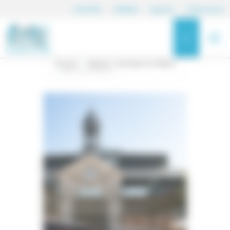
Panneau de gestion des cookies
CANTINE
CINEMA
Agenda
Publications
Accueil
Agenda - Coulonges sur l'Autize
Marché du samedi