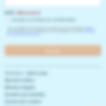
RGPD
(Nécessaire)
J’accepte la politique de confidentialité.
* En soumettant ce formulaire j’accepte que les informations saisies
soient utilisées pour permettre de me recontacter. Lire notre
politique
de données personnelles
.
CAPTCHA
Réalisation :
Cyberscope
Marchés Publics
Mentions légales
Données personnelles
Gestion des cookies