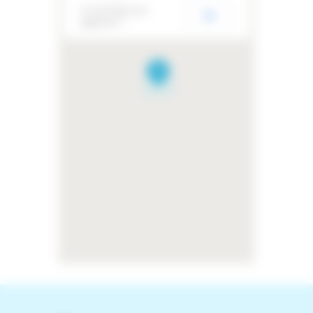
Ce site Web vous
OK
appartient ?
1