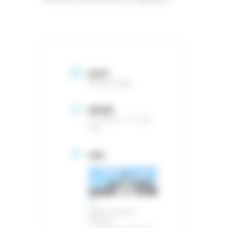
DATE
08 Août 2026
HEURE
8 h 00 min - 11 h 55
min
LIEU
Halles de style
Baltard