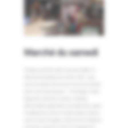
Marché du samedi
Chaque samedi matin sous les halles et
dans les boutiques du centre-ville , vous
avez l’occasion de trouver tous les produits
dont vous avez besoin ! …Fromages, fruits,
légumes, poissons, huitres, viandes,
alimentation générale et produits bio, pains
et pâtisseries, fleurs et décorations, bijoux,
sacs à main, bougies, vêtements et lingerie,
mercerie, journaux, livres et magazines, …