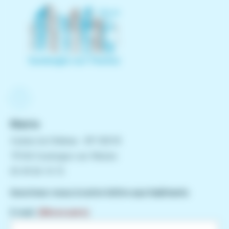
Mairie
4 place du Château - BP 50018
79160 Coulonges-sur-l'Autize
05 49 06 10 72
Inscrivez-vous à notre lettre aux habitants
E-mail
(Nécessaire)